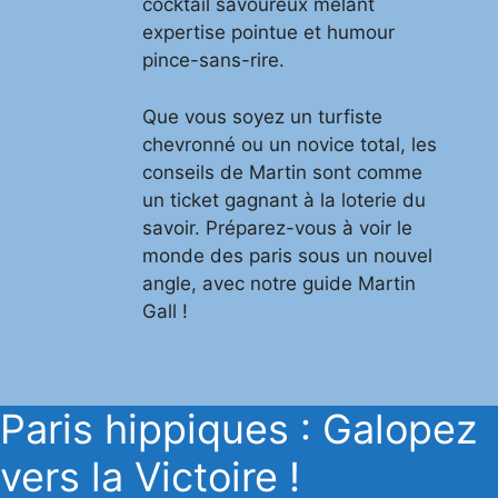
cocktail savoureux mêlant
expertise pointue et humour
pince-sans-rire.
Que vous soyez un turfiste
chevronné ou un novice total, les
conseils de Martin sont comme
un ticket gagnant à la loterie du
savoir. Préparez-vous à voir le
monde des paris sous un nouvel
angle, avec notre guide Martin
Gall !
Paris hippiques : Galopez
vers la Victoire !