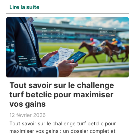
Lire la suite
Tout savoir sur le challenge
turf betclic pour maximiser
vos gains
12 février 2026
Tout savoir sur le challenge turf betclic pour
maximiser vos gains : un dossier complet et