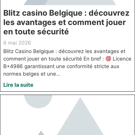
Blitz casino Belgique : découvrez
les avantages et comment jouer
en toute sécurité
6 mai 2026
Blitz Casino Belgique : découvrez les avantages et
comment jouer en toute sécurité En bref :
Licence
B+4986 garantissant une conformité stricte aux
normes belges et une…
Lire la suite