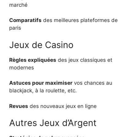
marché
Comparatifs
des meilleures plateformes de
paris
Jeux de Casino
Règles expliquées
des jeux classiques et
modernes
Astuces pour maximiser
vos chances au
blackjack, à la roulette, etc.
Revues
des nouveaux jeux en ligne
Autres Jeux d’Argent