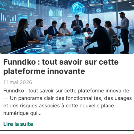
Funndko : tout savoir sur cette
plateforme innovante
11 mai 2026
Funndko : tout savoir sur cette plateforme innovante
— Un panorama clair des fonctionnalités, des usages
et des risques associés à cette nouvelle place
numérique qui…
Lire la suite