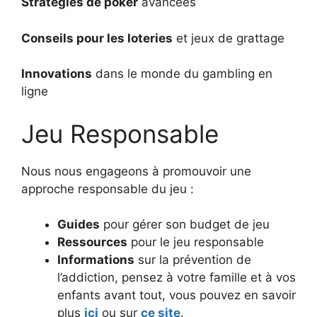
Stratégies de poker
avancées
Conseils pour les loteries
et jeux de grattage
Innovations
dans le monde du gambling en
ligne
Jeu Responsable
Nous nous engageons à promouvoir une
approche responsable du jeu :
Guides
pour gérer son budget de jeu
Ressources
pour le jeu responsable
Informations
sur la prévention de
l’addiction, pensez à votre famille et à vos
enfants avant tout, vous pouvez en savoir
plus
ici
ou sur
ce site
.