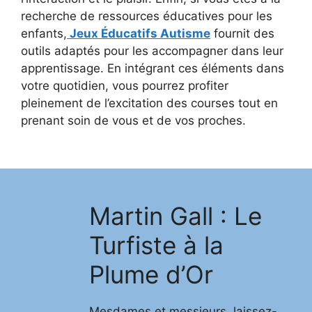
recherche de ressources éducatives pour les
enfants,
Jeux Éducatifs Autisme
fournit des
outils adaptés pour les accompagner dans leur
apprentissage. En intégrant ces éléments dans
votre quotidien, vous pourrez profiter
pleinement de l’excitation des courses tout en
prenant soin de vous et de vos proches.
Martin Gall : Le
Turfiste à la
Plume d’Or
Mesdames et messieurs, laissez-