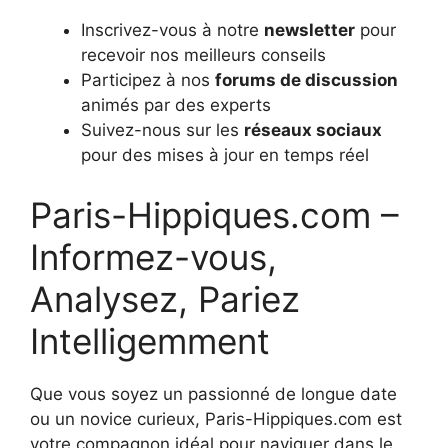
Inscrivez-vous à notre
newsletter
pour
recevoir nos meilleurs conseils
Participez à nos
forums de discussion
animés par des experts
Suivez-nous sur les
réseaux sociaux
pour des mises à jour en temps réel
Paris-Hippiques.com –
Informez-vous,
Analysez, Pariez
Intelligemment
Que vous soyez un passionné de longue date
ou un novice curieux, Paris-Hippiques.com est
votre compagnon idéal pour naviguer dans le