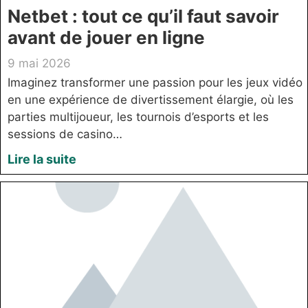
Netbet : tout ce qu’il faut savoir
avant de jouer en ligne
9 mai 2026
Imaginez transformer une passion pour les jeux vidéo
en une expérience de divertissement élargie, où les
parties multijoueur, les tournois d’esports et les
sessions de casino…
Lire la suite