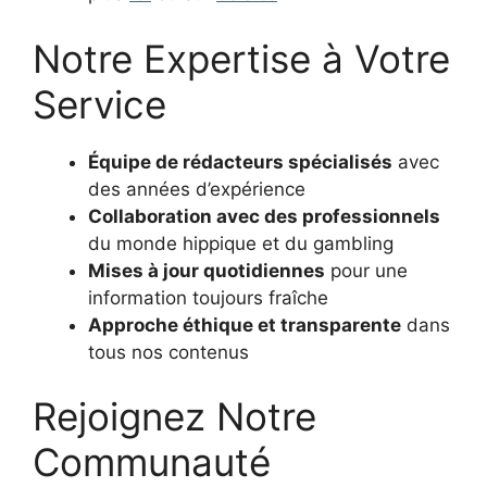
Notre Expertise à Votre
Service
Équipe de rédacteurs spécialisés
avec
des années d’expérience
Collaboration avec des professionnels
du monde hippique et du gambling
Mises à jour quotidiennes
pour une
information toujours fraîche
Approche éthique et transparente
dans
tous nos contenus
Rejoignez Notre
Communauté