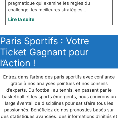
pragmatique qui examine les règles du
challenge, les meilleures stratégies…
Lire la suite
Paris Sportifs : Votre
Ticket Gagnant pour
l’Action !
Entrez dans l’arène des paris sportifs avec confiance
grâce à nos analyses pointues et nos conseils
d’experts. Du football au tennis, en passant par le
basketball et les sports émergents, nous couvrons un
large éventail de disciplines pour satisfaire tous les
passionnés. Bénéficiez de nos pronostics basés sur
des statistiques avancées, des informations d’initiés et