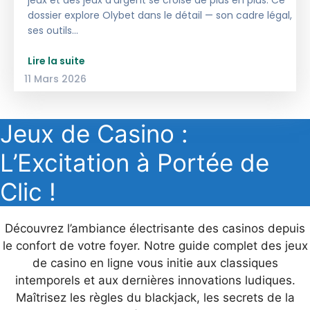
dossier explore Olybet dans le détail — son cadre légal,
ses outils…
Lire la suite
11 Mars 2026
Jeux de Casino :
L’Excitation à Portée de
Clic !
Découvrez l’ambiance électrisante des casinos depuis
le confort de votre foyer. Notre guide complet des jeux
de casino en ligne vous initie aux classiques
intemporels et aux dernières innovations ludiques.
Maîtrisez les règles du blackjack, les secrets de la