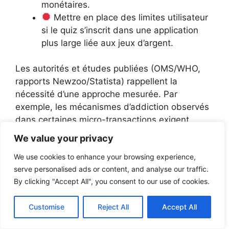
monétaires.
Mettre en place des limites utilisateur
si le quiz s’inscrit dans une application
plus large liée aux jeux d’argent.
Les autorités et études publiées (OMS/WHO,
rapports Newzoo/Statista) rappellent la
nécessité d’une approche mesurée. Par
exemple, les mécanismes d’addiction observés
dans certaines micro-transactions exigent
transparence et outils d’auto-exclusion si une
We value your privacy
activité s’apparente à du pari.
We use cookies to enhance your browsing experience,
Tests et itération
serve personalised ads or content, and analyse our traffic.
By clicking "Accept All", you consent to our use of cookies.
Les tests A/B ne sont pas réservés à la mise en
Customise
Reject All
Accept All
page : varier la longueur, le ton, la présence
d’un leaderboard ou la nature de la récompense