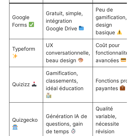
Peu de
Gratuit, simple,
Google
gamification,
intégration
Forms
design
Google Drive
basique
UX
Coût pour
Typeform
conversationnelle,
fonctionnalités
beau design
avancées
Gamification,
classements,
Fonctions pro
Quizizz
idéal éducation
payantes
Qualité
Génération IA de
variable,
Quizgecko
questions, gain
nécessite
de temps
révision