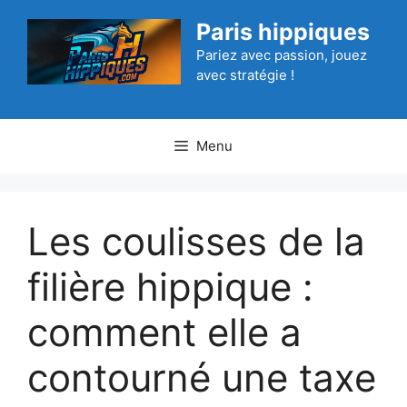
Aller
Paris hippiques
au
contenu
Pariez avec passion, jouez
avec stratégie !
Menu
Les coulisses de la
filière hippique :
comment elle a
contourné une taxe