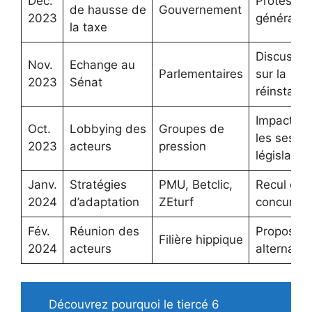
Déc.
Protestat
de hausse de
Gouvernement
2023
généralis
la taxe
Discussio
Nov.
Echange au
Parlementaires
sur la
2023
Sénat
réinstaura
Impact su
Oct.
Lobbying des
Groupes de
les sessi
2023
acteurs
pression
législativ
Janv.
Stratégies
PMU, Betclic,
Recul de l
2024
d’adaptation
ZEturf
concurren
Fév.
Réunion des
Propositi
Filière hippique
2024
acteurs
alternativ
Découvrez pourquoi le tiercé 6