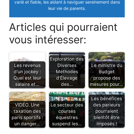
varié et fiable, les aidant à naviguer sereinement dans
leur vie de parents.
Articles qui pourraient
vous intéresser:
Exploration des
Les revenus
Diverses
Le ministre du
d'un jockey :
Méthodes
Budget
Quel est leur
d'Élevage
propose des
salaire et…
des…
mesures pour…
Les bénéfices
VIDÉO. Une
Le secteur des
des parieurs
taxation des
courses
pourraient
paris sportifs :
équestres
bientôt être
un danger…
suspend les…
imposés !