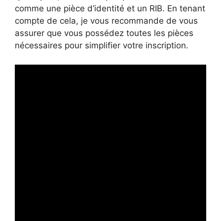
comme une pièce d’identité et un RIB. En tenant
compte de cela, je vous recommande de vous
assurer que vous possédez toutes les pièces
nécessaires pour simplifier votre inscription.