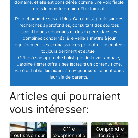
domaine, et elle est considérée comme une voix fiable
dans le monde du bien-être familial.
Pour chacun de ses articles, Caroline s’appuie sur des
recherches approfondies, consultant des sources
scientifiques reconnues et des experts dans les
domaines concernés. Elle veille à mettre à jour
régulièrement ses connaissances pour offrir un contenu
toujours pertinent et actuel.
Grâce à son approche holistique de la vie familiale,
Caroline Perret offre à ses lecteurs un contenu riche,
varié et fiable, les aidant à naviguer sereinement dans
leur vie de parents.
Articles qui pourraient
vous intéresser:
Offre
Comprendre
Tout savoir sur
exceptionnelle
les règles