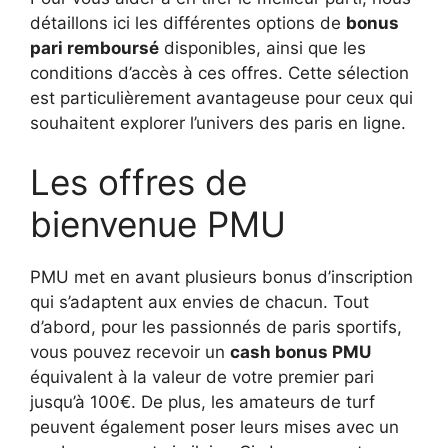
détaillons ici les différentes options de
bonus
pari remboursé
disponibles, ainsi que les
conditions d’accès à ces offres. Cette sélection
est particulièrement avantageuse pour ceux qui
souhaitent explorer l’univers des paris en ligne.
Les offres de
bienvenue PMU
PMU met en avant plusieurs bonus d’inscription
qui s’adaptent aux envies de chacun. Tout
d’abord, pour les passionnés de paris sportifs,
vous pouvez recevoir un
cash bonus PMU
équivalent à la valeur de votre premier pari
jusqu’à 100€. De plus, les amateurs de turf
peuvent également poser leurs mises avec un