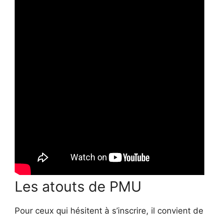
Les atouts de PMU
Pour ceux qui hésitent à s’inscrire, il convient de