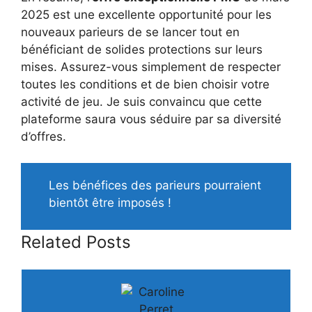
2025 est une excellente opportunité pour les
nouveaux parieurs de se lancer tout en
bénéficiant de solides protections sur leurs
mises. Assurez-vous simplement de respecter
toutes les conditions et de bien choisir votre
activité de jeu. Je suis convaincu que cette
plateforme saura vous séduire par sa diversité
d’offres.
Les bénéfices des parieurs pourraient
bientôt être imposés !
Related Posts