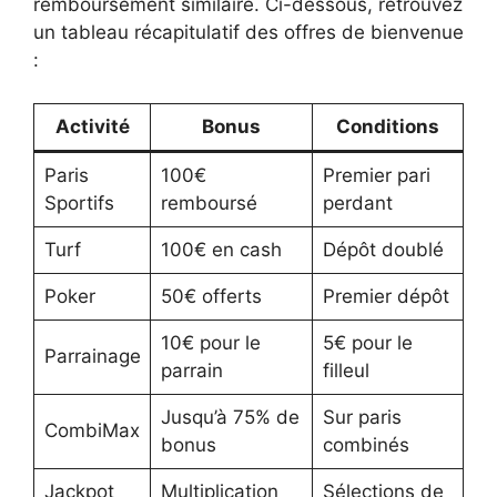
remboursement similaire. Ci-dessous, retrouvez
un tableau récapitulatif des offres de bienvenue
:
Activité
Bonus
Conditions
Paris
100€
Premier pari
Sportifs
remboursé
perdant
Turf
100€ en cash
Dépôt doublé
Poker
50€ offerts
Premier dépôt
10€ pour le
5€ pour le
Parrainage
parrain
filleul
Jusqu’à 75% de
Sur paris
CombiMax
bonus
combinés
Jackpot
Multiplication
Sélections de