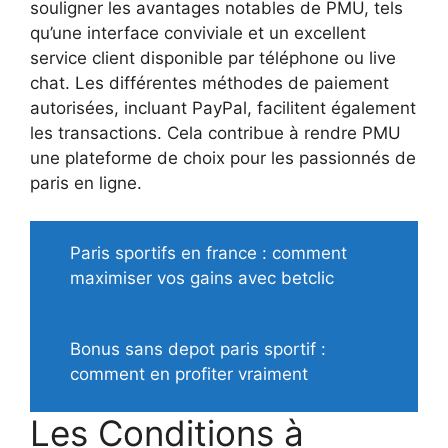
souligner les avantages notables de PMU, tels
qu’une interface conviviale et un excellent
service client disponible par téléphone ou live
chat. Les différentes méthodes de paiement
autorisées, incluant PayPal, facilitent également
les transactions. Cela contribue à rendre PMU
une plateforme de choix pour les passionnés de
paris en ligne.
Paris sportifs en france : comment
maximiser vos gains avec betclic
Bonus sans depot paris sportif :
comment en profiter vraiment
Les Conditions à