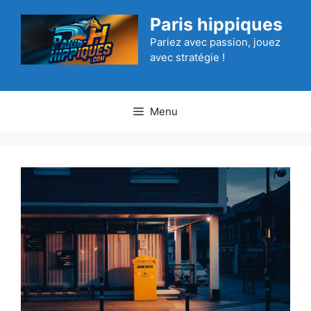
Aller
Paris hippiques
au
contenu
Pariez avec passion, jouez
avec stratégie !
Menu