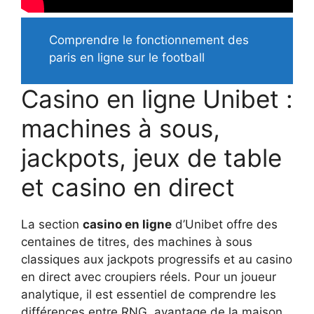
Comprendre le fonctionnement des
paris en ligne sur le football
Casino en ligne Unibet :
machines à sous,
jackpots, jeux de table
et casino en direct
La section
casino en ligne
d’Unibet offre des
centaines de titres, des machines à sous
classiques aux jackpots progressifs et au casino
en direct avec croupiers réels. Pour un joueur
analytique, il est essentiel de comprendre les
différences entre RNG, avantage de la maison