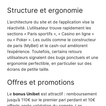
Structure et ergonomie
L’architecture du site et de l’application vise la
réactivité. L’utilisateur trouve rapidement les
sections « Paris sportifs », « Casino en ligne »
ou « Poker ». Les outils comme le constructeur
de paris (MyBet) et le cash-out améliorent
l’expérience. Toutefois, certains retours
utilisateurs signalent des bugs ponctuels et une
ergonomie perfectible, en particulier sur des
écrans de petite taille.
Offres et promotions
Le
bonus Unibet
est attractif : remboursement
jusqu’à 110€ sur le premier pari perdant et 10€
offerts après validation du compte. Les