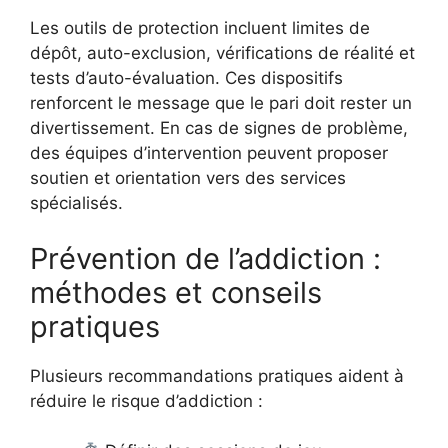
Les outils de protection incluent limites de
dépôt, auto-exclusion, vérifications de réalité et
tests d’auto-évaluation. Ces dispositifs
renforcent le message que le pari doit rester un
divertissement. En cas de signes de problème,
des équipes d’intervention peuvent proposer
soutien et orientation vers des services
spécialisés.
Prévention de l’addiction :
méthodes et conseils
pratiques
Plusieurs recommandations pratiques aident à
réduire le risque d’addiction :