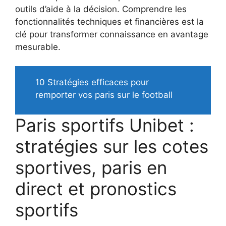
outils d’aide à la décision. Comprendre les
fonctionnalités techniques et financières est la
clé pour transformer connaissance en avantage
mesurable.
10 Stratégies efficaces pour
remporter vos paris sur le football
Paris sportifs Unibet :
stratégies sur les cotes
sportives, paris en
direct et pronostics
sportifs