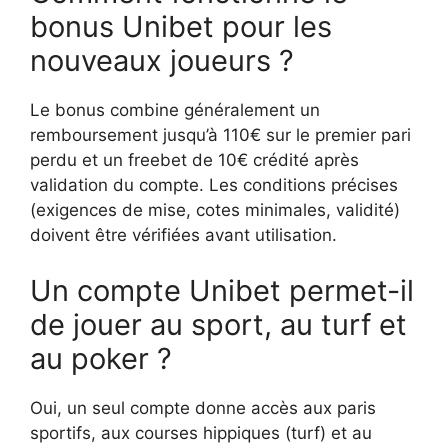
bonus Unibet pour les
nouveaux joueurs ?
Le bonus combine généralement un
remboursement jusqu’à 110€ sur le premier pari
perdu et un freebet de 10€ crédité après
validation du compte. Les conditions précises
(exigences de mise, cotes minimales, validité)
doivent être vérifiées avant utilisation.
Un compte Unibet permet-il
de jouer au sport, au turf et
au poker ?
Oui, un seul compte donne accès aux paris
sportifs, aux courses hippiques (turf) et au