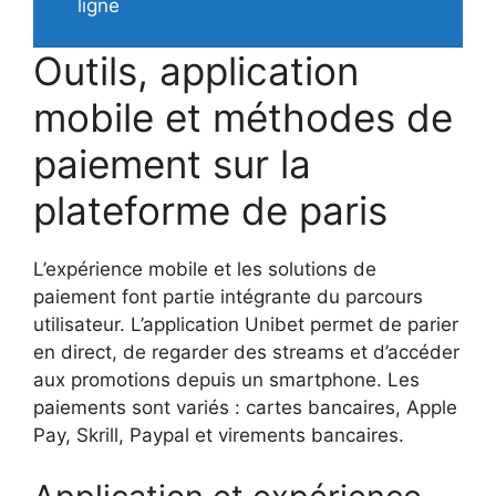
ligne
Outils, application
mobile et méthodes de
paiement sur la
plateforme de paris
L’expérience mobile et les solutions de
paiement font partie intégrante du parcours
utilisateur. L’application Unibet permet de parier
en direct, de regarder des streams et d’accéder
aux promotions depuis un smartphone. Les
paiements sont variés : cartes bancaires, Apple
Pay, Skrill, Paypal et virements bancaires.