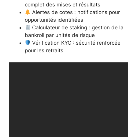
complet des mises et résultats
Alertes de cotes : notifications pour
opportunités identifiées
Calculateur de staking : gestion de la
bankroll par unités de risque
Vérification KYC : sécurité renforcée
pour les retraits