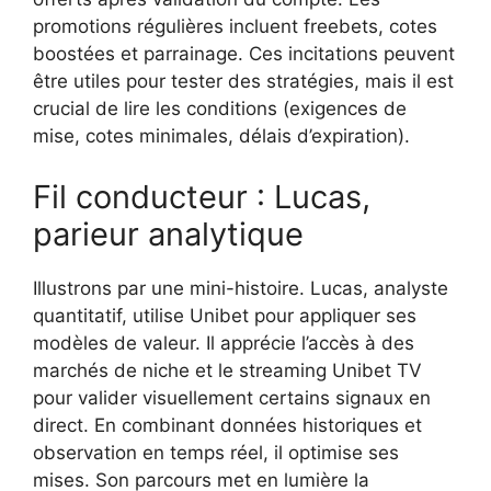
promotions régulières incluent freebets, cotes
boostées et parrainage. Ces incitations peuvent
être utiles pour tester des stratégies, mais il est
crucial de lire les conditions (exigences de
mise, cotes minimales, délais d’expiration).
Fil conducteur : Lucas,
parieur analytique
Illustrons par une mini-histoire. Lucas, analyste
quantitatif, utilise Unibet pour appliquer ses
modèles de valeur. Il apprécie l’accès à des
marchés de niche et le streaming Unibet TV
pour valider visuellement certains signaux en
direct. En combinant données historiques et
observation en temps réel, il optimise ses
mises. Son parcours met en lumière la