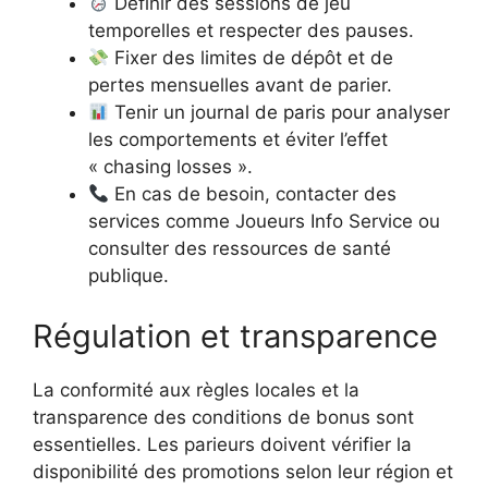
Définir des sessions de jeu
temporelles et respecter des pauses.
Fixer des limites de dépôt et de
pertes mensuelles avant de parier.
Tenir un journal de paris pour analyser
les comportements et éviter l’effet
« chasing losses ».
En cas de besoin, contacter des
services comme Joueurs Info Service ou
consulter des ressources de santé
publique.
Régulation et transparence
La conformité aux règles locales et la
transparence des conditions de bonus sont
essentielles. Les parieurs doivent vérifier la
disponibilité des promotions selon leur région et