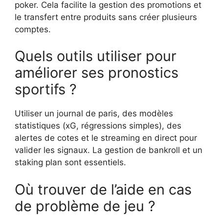
poker. Cela facilite la gestion des promotions et
le transfert entre produits sans créer plusieurs
comptes.
Quels outils utiliser pour
améliorer ses pronostics
sportifs ?
Utiliser un journal de paris, des modèles
statistiques (xG, régressions simples), des
alertes de cotes et le streaming en direct pour
valider les signaux. La gestion de bankroll et un
staking plan sont essentiels.
Où trouver de l’aide en cas
de problème de jeu ?