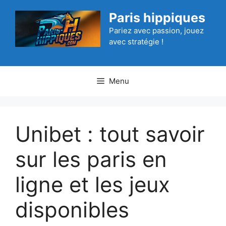
Aller
Paris hippiques
au
contenu
Pariez avec passion, jouez
avec stratégie !
Menu
Unibet : tout savoir
sur les paris en
ligne et les jeux
disponibles