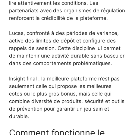
lire attentivement les conditions. Les
partenariats avec des organismes de régulation
renforcent la crédibilité de la plateforme.
Lucas, confronté à des périodes de variance,
active des limites de dépôt et configure des
rappels de session. Cette discipline lui permet
de maintenir une activité durable sans basculer
dans des comportements problématiques.
Insight final : la meilleure plateforme n’est pas
seulement celle qui propose les meilleures
cotes ou le plus gros bonus, mais celle qui
combine diversité de produits, sécurité et outils
de prévention pour garantir un jeu sain et
durable.
Comment fonctionne le