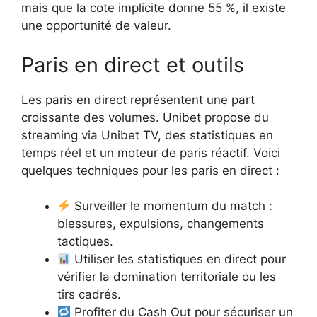
mais que la cote implicite donne 55 %, il existe
une opportunité de valeur.
Paris en direct et outils
Les paris en direct représentent une part
croissante des volumes. Unibet propose du
streaming via Unibet TV, des statistiques en
temps réel et un moteur de paris réactif. Voici
quelques techniques pour les paris en direct :
Surveiller le momentum du match :
blessures, expulsions, changements
tactiques.
Utiliser les statistiques en direct pour
vérifier la domination territoriale ou les
tirs cadrés.
Profiter du Cash Out pour sécuriser un