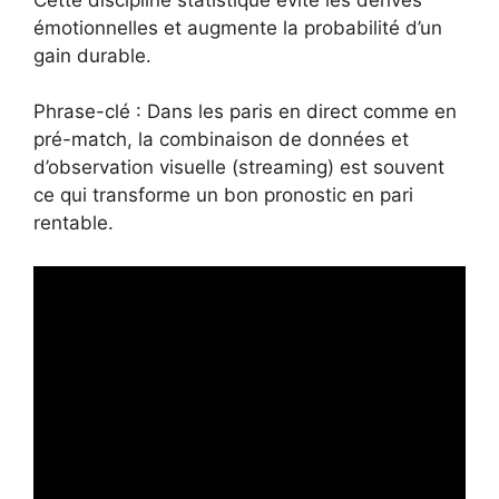
émotionnelles et augmente la probabilité d’un
gain durable.
Phrase-clé : Dans les paris en direct comme en
pré-match, la combinaison de données et
d’observation visuelle (streaming) est souvent
ce qui transforme un bon pronostic en pari
rentable.