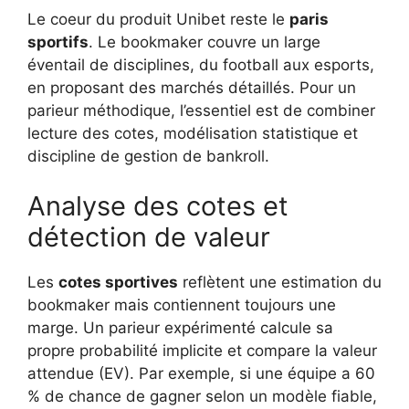
Le coeur du produit Unibet reste le
paris
sportifs
. Le bookmaker couvre un large
éventail de disciplines, du football aux esports,
en proposant des marchés détaillés. Pour un
parieur méthodique, l’essentiel est de combiner
lecture des cotes, modélisation statistique et
discipline de gestion de bankroll.
Analyse des cotes et
détection de valeur
Les
cotes sportives
reflètent une estimation du
bookmaker mais contiennent toujours une
marge. Un parieur expérimenté calcule sa
propre probabilité implicite et compare la valeur
attendue (EV). Par exemple, si une équipe a 60
% de chance de gagner selon un modèle fiable,