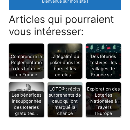
Bienvenue sur mon site !
Articles qui pourraient
vous intéresser:
Comprendre la
La légalité du
Des loteries
Réglementatio
poker dans les
festives : les
n des Loteries
bars et les
villages de
en France
cercles…
France se…
LOTO® : récits
Exploration des
Les bénéfices
surprenants de
Loteries
insoupçonnés
ceux qui ont
Nationales à
des loteries
marqué la
Travers
gratuites…
chance
l'Europe