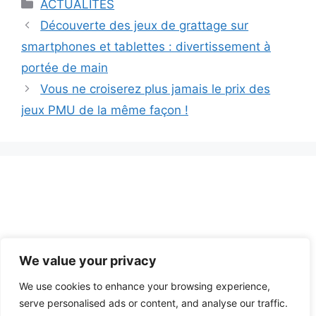
Catégories
ACTUALITES
Découverte des jeux de grattage sur
smartphones et tablettes : divertissement à
portée de main
Vous ne croiserez plus jamais le prix des
jeux PMU de la même façon !
We value your privacy
Nous contacter
A propos
Mentions légales
Politique
We use cookies to enhance your browsing experience,
de confidentialité et CGU
serve personalised ads or content, and analyse our traffic.