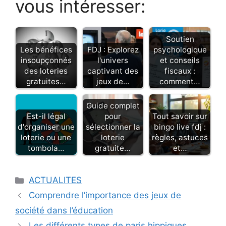
vous intéresser:
Soutien
Les bénéfices
FDJ : Explorez
psychologique
insoupçonnés
l'univers
et conseils
des loteries
captivant des
fiscaux :
gratuites…
jeux de…
comment…
Guide complet
Est-il légal
pour
Tout savoir sur
d'organiser une
sélectionner la
bingo live fdj :
loterie ou une
loterie
règles, astuces
tombola…
gratuite…
et…
Catégories
ACTUALITES
Comprendre l’importance des jeux de
société dans l’éducation
Les différents types de paris hippiques