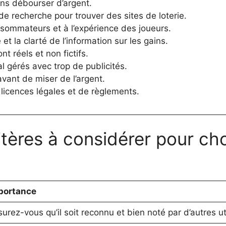
s débourser d’argent.
de recherche pour trouver des sites de loterie.
nsommateurs et à l’expérience des joueurs.
e et la clarté de l’information sur les gains.
nt réels et non fictifs.
l gérés avec trop de publicités.
avant de miser de l’argent.
 licences légales et de règlements.
ères à considérer pour choi
portance
urez-vous qu’il soit reconnu et bien noté par d’autres uti