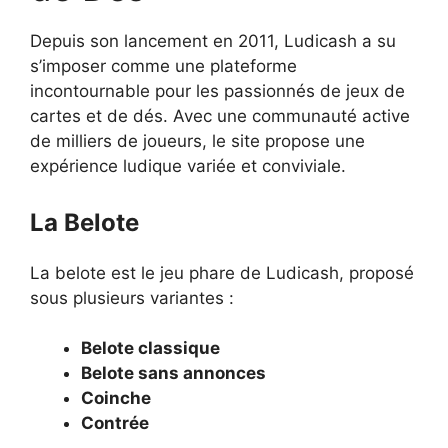
Depuis son lancement en 2011, Ludicash a su
s’imposer comme une plateforme
incontournable pour les passionnés de jeux de
cartes et de dés. Avec une communauté active
de milliers de joueurs, le site propose une
expérience ludique variée et conviviale.
La Belote
La belote est le jeu phare de Ludicash, proposé
sous plusieurs variantes :
Belote classique
Belote sans annonces
Coinche
Contrée