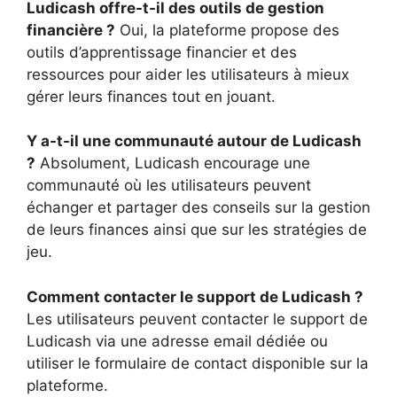
Ludicash offre-t-il des outils de gestion
financière ?
Oui, la plateforme propose des
outils d’apprentissage financier et des
ressources pour aider les utilisateurs à mieux
gérer leurs finances tout en jouant.
Y a-t-il une communauté autour de Ludicash
?
Absolument, Ludicash encourage une
communauté où les utilisateurs peuvent
échanger et partager des conseils sur la gestion
de leurs finances ainsi que sur les stratégies de
jeu.
Comment contacter le support de Ludicash ?
Les utilisateurs peuvent contacter le support de
Ludicash via une adresse email dédiée ou
utiliser le formulaire de contact disponible sur la
plateforme.