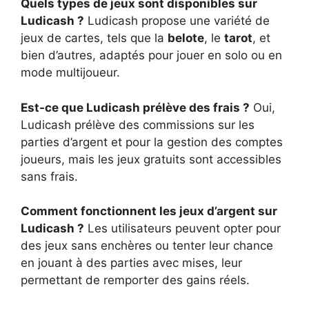
Quels types de jeux sont disponibles sur
Ludicash ?
Ludicash propose une variété de
jeux de cartes, tels que la
belote
, le
tarot
, et
bien d’autres, adaptés pour jouer en solo ou en
mode multijoueur.
Est-ce que Ludicash prélève des frais ?
Oui,
Ludicash prélève des commissions sur les
parties d’argent et pour la gestion des comptes
joueurs, mais les jeux gratuits sont accessibles
sans frais.
Comment fonctionnent les jeux d’argent sur
Ludicash ?
Les utilisateurs peuvent opter pour
des jeux sans enchères ou tenter leur chance
en jouant à des parties avec mises, leur
permettant de remporter des gains réels.