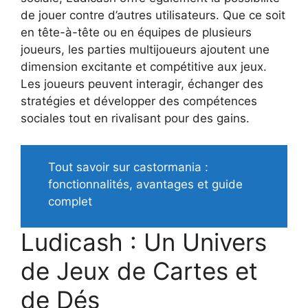
de jouer contre d’autres utilisateurs. Que ce soit
en tête-à-tête ou en équipes de plusieurs
joueurs, les parties multijoueurs ajoutent une
dimension excitante et compétitive aux jeux.
Les joueurs peuvent interagir, échanger des
stratégies et développer des compétences
sociales tout en rivalisant pour des gains.
Tout savoir sur castormania :
fonctionnalités, avantages et guide
complet
Ludicash : Un Univers
de Jeux de Cartes et
de Dés