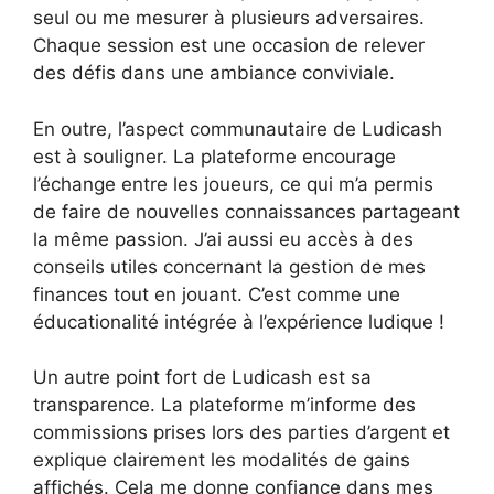
seul ou me mesurer à plusieurs adversaires.
Chaque session est une occasion de relever
des défis dans une ambiance conviviale.
En outre, l’aspect communautaire de Ludicash
est à souligner. La plateforme encourage
l’échange entre les joueurs, ce qui m’a permis
de faire de nouvelles connaissances partageant
la même passion. J’ai aussi eu accès à des
conseils utiles concernant la gestion de mes
finances tout en jouant. C’est comme une
éducationalité intégrée à l’expérience ludique !
Un autre point fort de Ludicash est sa
transparence. La plateforme m’informe des
commissions prises lors des parties d’argent et
explique clairement les modalités de gains
affichés. Cela me donne confiance dans mes