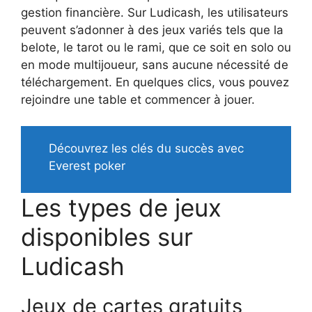
gestion financière. Sur Ludicash, les utilisateurs
peuvent s’adonner à des jeux variés tels que la
belote, le tarot ou le rami, que ce soit en solo ou
en mode multijoueur, sans aucune nécessité de
téléchargement. En quelques clics, vous pouvez
rejoindre une table et commencer à jouer.
Découvrez les clés du succès avec
Everest poker
Les types de jeux
disponibles sur
Ludicash
Jeux de cartes gratuits