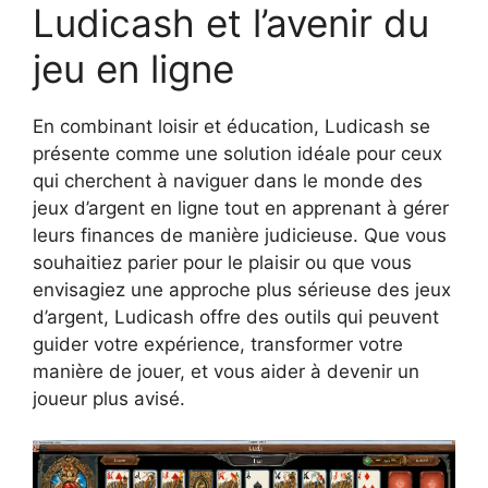
Ludicash et l’avenir du
jeu en ligne
En combinant loisir et éducation, Ludicash se
présente comme une solution idéale pour ceux
qui cherchent à naviguer dans le monde des
jeux d’argent en ligne tout en apprenant à gérer
leurs finances de manière judicieuse. Que vous
souhaitiez parier pour le plaisir ou que vous
envisagiez une approche plus sérieuse des jeux
d’argent, Ludicash offre des outils qui peuvent
guider votre expérience, transformer votre
manière de jouer, et vous aider à devenir un
joueur plus avisé.