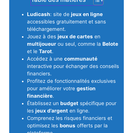
Ludicash
: site de
jeux en ligne
accessibles gratuitement et sans
téléchargement.
Jouez à des
jeux de cartes
en
multijoueur
ou seul, comme la
Belote
et le
Tarot
.
Accédez à une
communauté
interactive pour échanger des conseils
financiers.
Profitez de fonctionnalités exclusives
pour améliorer votre
gestion
financière
.
Établissez un
budget
spécifique pour
les
jeux d’argent
en ligne.
Comprenez les risques financiers et
optimisez les
bonus
offerts par la
plateforme.