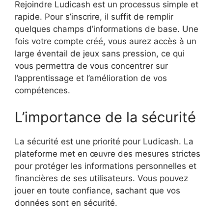
Rejoindre Ludicash est un processus simple et
rapide. Pour s’inscrire, il suffit de remplir
quelques champs d’informations de base. Une
fois votre compte créé, vous aurez accès à un
large éventail de jeux sans pression, ce qui
vous permettra de vous concentrer sur
l’apprentissage et l’amélioration de vos
compétences.
L’importance de la sécurité
La sécurité est une priorité pour Ludicash. La
plateforme met en œuvre des mesures strictes
pour protéger les informations personnelles et
financières de ses utilisateurs. Vous pouvez
jouer en toute confiance, sachant que vos
données sont en sécurité.