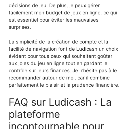
décisions de jeu. De plus, je peux gérer
facilement mon budget de jeux en ligne, ce qui
est essentiel pour éviter les mauvaises
surprises.
La simplicité de la création de compte et la
facilité de navigation font de Ludicash un choix
évident pour tous ceux qui souhaitent goûter
aux joies du jeu en ligne tout en gardant le
contrôle sur leurs finances. Je n’hésite pas à le
recommander autour de moi, car il combine
parfaitement le plaisir et la prudence financière.
FAQ sur Ludicash : La
plateforme
incontournable pour