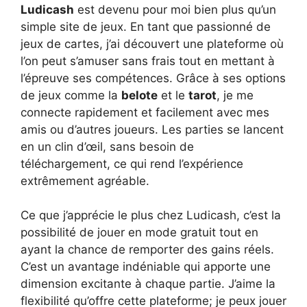
Ludicash
est devenu pour moi bien plus qu’un
simple site de jeux. En tant que passionné de
jeux de cartes, j’ai découvert une plateforme où
l’on peut s’amuser sans frais tout en mettant à
l’épreuve ses compétences. Grâce à ses options
de jeux comme la
belote
et le
tarot
, je me
connecte rapidement et facilement avec mes
amis ou d’autres joueurs. Les parties se lancent
en un clin d’œil, sans besoin de
téléchargement, ce qui rend l’expérience
extrêmement agréable.
Ce que j’apprécie le plus chez Ludicash, c’est la
possibilité de jouer en mode gratuit tout en
ayant la chance de remporter des gains réels.
C’est un avantage indéniable qui apporte une
dimension excitante à chaque partie. J’aime la
flexibilité qu’offre cette plateforme; je peux jouer