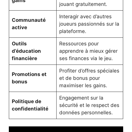
gains
jouant gratuitement.
Interagir avec d’autres
Communauté
joueurs passionnés sur la
active
plateforme.
Outils
Ressources pour
d’éducation
apprendre à mieux gérer
financière
ses finances via le jeu.
Profiter d’offres spéciales
Promotions et
et de bonus pour
bonus
maximiser les gains.
Engagement sur la
Politique de
sécurité et le respect des
confidentialité
données personnelles.