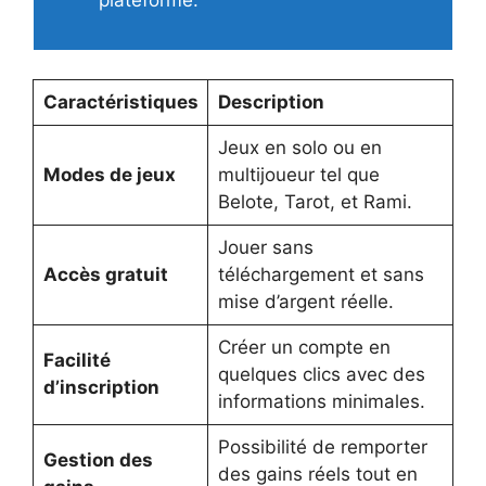
Caractéristiques
Description
Jeux en solo ou en
Modes de jeux
multijoueur tel que
Belote, Tarot, et Rami.
Jouer sans
Accès gratuit
téléchargement et sans
mise d’argent réelle.
Créer un compte en
Facilité
quelques clics avec des
d’inscription
informations minimales.
Possibilité de remporter
Gestion des
des gains réels tout en