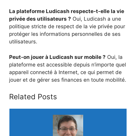
La plateforme Ludicash respecte-t-elle la vie
privée des utilisateurs ?
Oui, Ludicash a une
politique stricte de respect de la vie privée pour
protéger les informations personnelles de ses
utilisateurs.
Peut-on jouer à Ludicash sur mobile ?
Oui, la
plateforme est accessible depuis n’importe quel
appareil connecté à Internet, ce qui permet de
jouer et de gérer ses finances en toute mobilité.
Related Posts