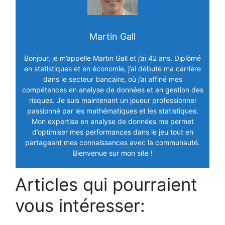
Martin Gall
Bonjour, je m’appelle Martin Gall et j’ai 42 ans. Diplômé
en statistiques et en économie, j’ai débuté ma carrière
dans le secteur bancaire, où j’ai affiné mes
compétences en analyse de données et en gestion des
risques. Je suis maintenant un joueur professionnel
passionné par les mathématiques et les statistiques.
Mon expertise en analyse de données me permet
d’optimiser mes performances dans le jeu tout en
partageant mes connaissances avec la communauté.
Bienvenue sur mon site !
Articles qui pourraient
vous intéresser: