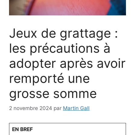
Jeux de grattage :
les précautions à
adopter après avoir
remporté une
grosse somme
2 novembre 2024
par
Martin Gall
EN BREF