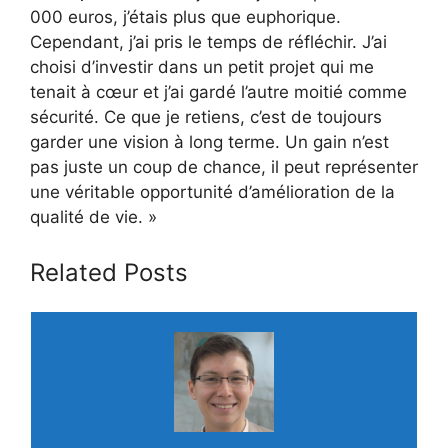
000 euros, j’étais plus que euphorique.
Cependant, j’ai pris le temps de réfléchir. J’ai
choisi d’investir dans un petit projet qui me
tenait à cœur et j’ai gardé l’autre moitié comme
sécurité. Ce que je retiens, c’est de toujours
garder une vision à long terme. Un gain n’est
pas juste un coup de chance, il peut représenter
une véritable opportunité d’amélioration de la
qualité de vie. »
Related Posts