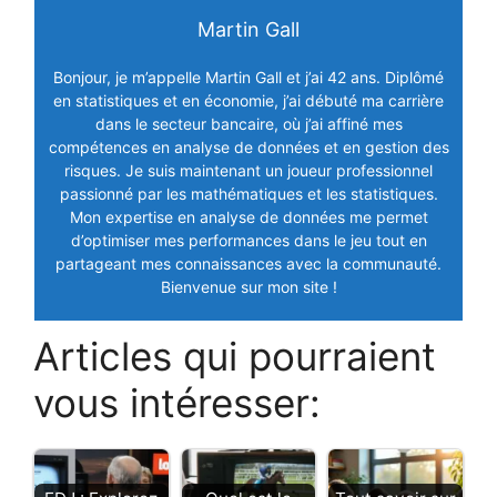
Martin Gall
Bonjour, je m’appelle Martin Gall et j’ai 42 ans. Diplômé
en statistiques et en économie, j’ai débuté ma carrière
dans le secteur bancaire, où j’ai affiné mes
compétences en analyse de données et en gestion des
risques. Je suis maintenant un joueur professionnel
passionné par les mathématiques et les statistiques.
Mon expertise en analyse de données me permet
d’optimiser mes performances dans le jeu tout en
partageant mes connaissances avec la communauté.
Bienvenue sur mon site !
Articles qui pourraient
vous intéresser: