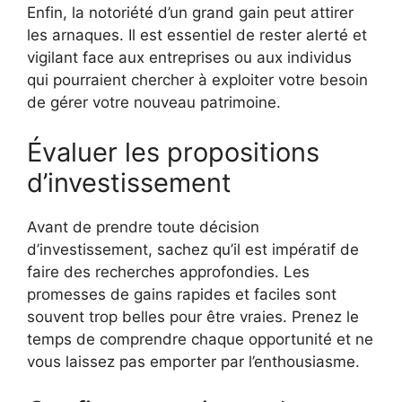
Enfin, la notoriété d’un grand gain peut attirer
les arnaques. Il est essentiel de rester alerté et
vigilant face aux entreprises ou aux individus
qui pourraient chercher à exploiter votre besoin
de gérer votre nouveau patrimoine.
Évaluer les propositions
d’investissement
Avant de prendre toute décision
d’investissement, sachez qu’il est impératif de
faire des recherches approfondies. Les
promesses de gains rapides et faciles sont
souvent trop belles pour être vraies. Prenez le
temps de comprendre chaque opportunité et ne
vous laissez pas emporter par l’enthousiasme.