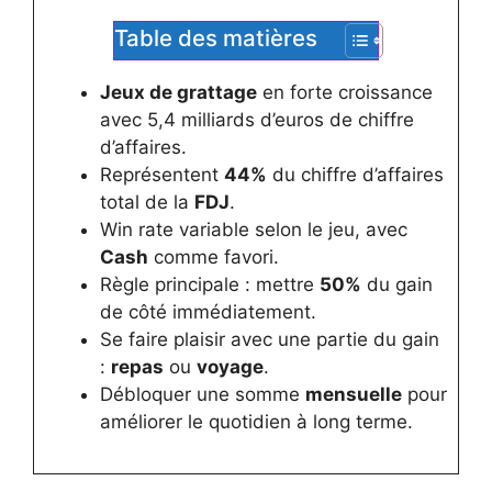
Table des matières
Jeux de grattage
en forte croissance
avec 5,4 milliards d’euros de chiffre
d’affaires.
Représentent
44%
du chiffre d’affaires
total de la
FDJ
.
Win rate variable selon le jeu, avec
Cash
comme favori.
Règle principale : mettre
50%
du gain
de côté immédiatement.
Se faire plaisir avec une partie du gain
:
repas
ou
voyage
.
Débloquer une somme
mensuelle
pour
améliorer le quotidien à long terme.