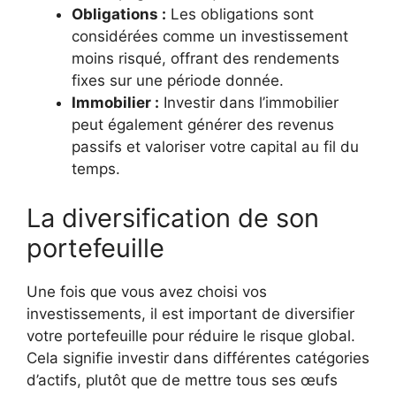
Obligations :
Les obligations sont
considérées comme un investissement
moins risqué, offrant des rendements
fixes sur une période donnée.
Immobilier :
Investir dans l’immobilier
peut également générer des revenus
passifs et valoriser votre capital au fil du
temps.
La diversification de son
portefeuille
Une fois que vous avez choisi vos
investissements, il est important de diversifier
votre portefeuille pour réduire le risque global.
Cela signifie investir dans différentes catégories
d’actifs, plutôt que de mettre tous ses œufs