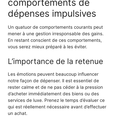
comportements de
dépenses impulsives
Un quatuor de comportements courants peut
mener à une gestion irresponsable des gains.
En restant conscient de ces comportements,
vous serez mieux préparé à les éviter.
L’importance de la retenue
Les émotions peuvent beaucoup influencer
notre façon de dépenser. Il est essentiel de
rester calme et de ne pas céder à la pression
d’acheter immédiatement des biens ou des
services de luxe. Prenez le temps d’évaluer ce
qui est réellement nécessaire avant d’effectuer
un achat.