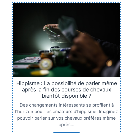
Hippisme : La possibilité de parier même
après la fin des courses de chevaux
bientôt disponible ?
Des changements intéressants se profilent à
l’horizon pour les amateurs d’hippisme. Imaginez
pouvoir parier sur vos chevaux préférés même
après…