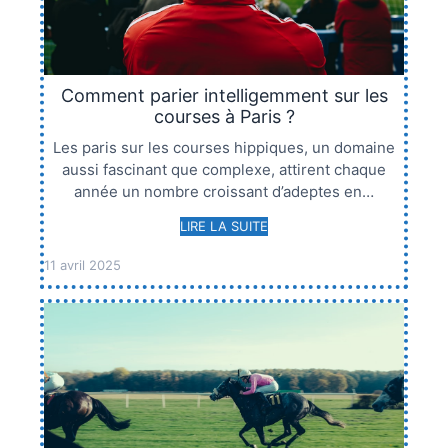
Comment parier intelligemment sur les
courses à Paris ?
Les paris sur les courses hippiques, un domaine
aussi fascinant que complexe, attirent chaque
année un nombre croissant d’adeptes en…
LIRE LA SUITE
11 avril 2025