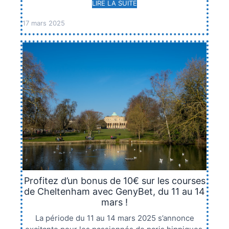
LIRE LA SUITE
17 mars 2025
Profitez d’un bonus de 10€ sur les courses
de Cheltenham avec GenyBet, du 11 au 14
mars !
La période du 11 au 14 mars 2025 s’annonce