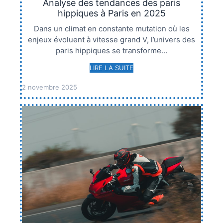
Analyse des tendances des paris
hippiques à Paris en 2025
Dans un climat en constante mutation où les
enjeux évoluent à vitesse grand V, l’univers des
paris hippiques se transforme…
LIRE LA SUITE
2 novembre 2025