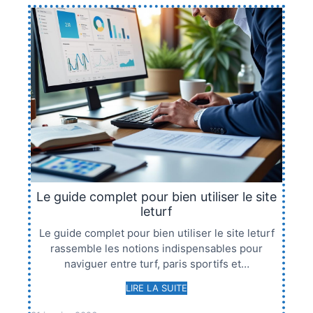
Le guide complet pour bien utiliser le site
leturf
Le guide complet pour bien utiliser le site leturf
rassemble les notions indispensables pour
naviguer entre turf, paris sportifs et…
LIRE LA SUITE