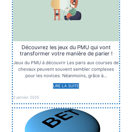
Découvrez les jeux du PMU qui vont
transformer votre manière de parier !
Jeux du PMU à découvrir Les paris aux courses de
chevaux peuvent souvent sembler complexes
pour les novices. Néanmoins, grâce à…
LIRE LA SUITE
3 janvier 2025