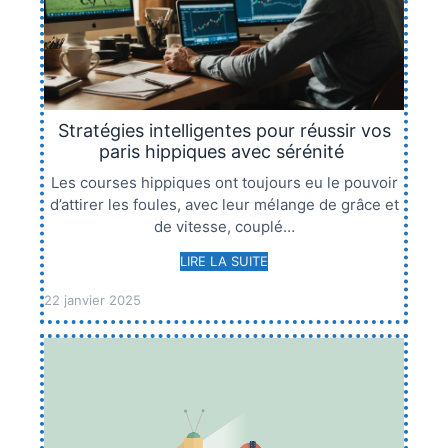
Stratégies intelligentes pour réussir vos
paris hippiques avec sérénité
Les courses hippiques ont toujours eu le pouvoir
d’attirer les foules, avec leur mélange de grâce et
de vitesse, couplé…
LIRE LA SUITE
22 janvier 2025