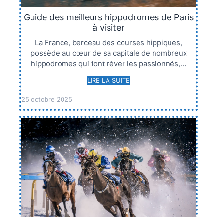
Guide des meilleurs hippodromes de Paris
à visiter
La France, berceau des courses hippiques,
possède au cœur de sa capitale de nombreux
hippodromes qui font rêver les passionnés,…
LIRE LA SUITE
25 octobre 2025