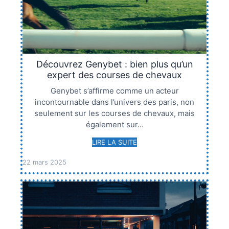
Découvrez Genybet : bien plus qu’un
expert des courses de chevaux
Genybet s’affirme comme un acteur
incontournable dans l’univers des paris, non
seulement sur les courses de chevaux, mais
également sur…
LIRE LA SUITE
22 mars 2025