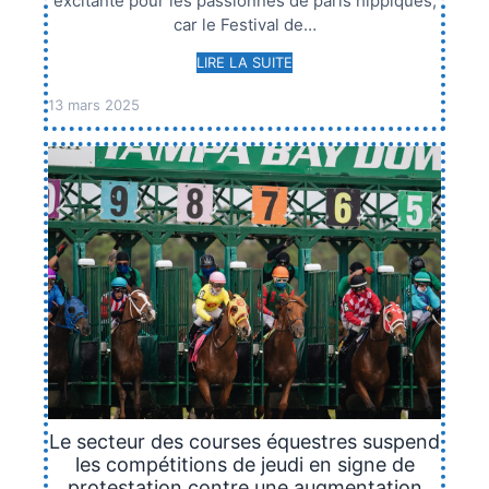
excitante pour les passionnés de paris hippiques,
car le Festival de…
LIRE LA SUITE
13 mars 2025
Le secteur des courses équestres suspend
les compétitions de jeudi en signe de
protestation contre une augmentation