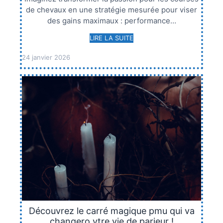
de chevaux en une stratégie mesurée pour viser
des gains maximaux : performance…
LIRE LA SUITE
24 janvier 2026
Découvrez le carré magique pmu qui va
changero vtre vie de parieur !