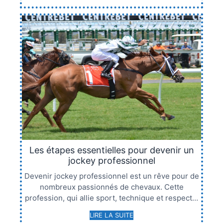
Les étapes essentielles pour devenir un
jockey professionnel
Devenir jockey professionnel est un rêve pour de
nombreux passionnés de chevaux. Cette
profession, qui allie sport, technique et respect…
LIRE LA SUITE